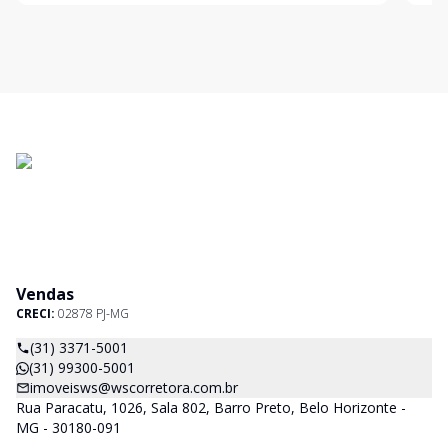
re
Vendas
CRECI:
02878 PJ-MG
(31) 3371-5001
(31) 99300-5001
imoveisws@wscorretora.com.br
Rua Paracatu, 1026, Sala 802, Barro Preto, Belo Horizonte -
MG - 30180-091