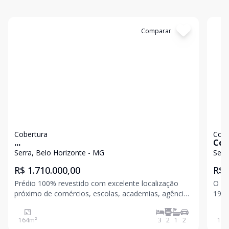
Cód:
198952
Comparar
Có
Cobertura
Cobe
...
Cob
Hor
Serra, Belo Horizonte - MG
Serr
R$ 1.710.000,00
R$ 
Prédio 100% revestido com excelente localização
O pr
próximo de comércios, escolas, academias, agências
190m
bancarias, Avenida Pena, Minas Tenis II, Praça do
Serra
Papa, Praça da Bandeira, Avenida Bandeirante etc
164
m²
3
2
1
2
190
Portaria informatizada, salão de festas, estação de