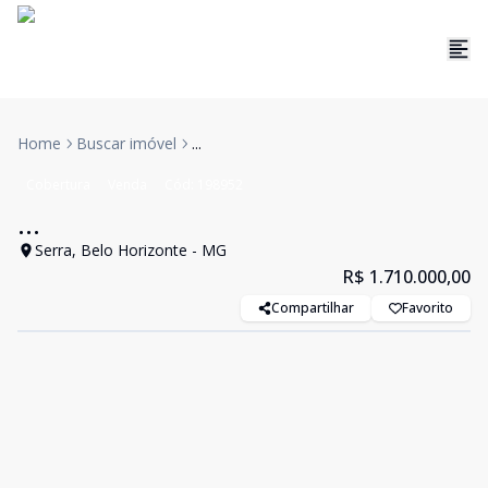
Home
Buscar imóvel
...
Cobertura
Venda
Cód:
198952
...
Serra, Belo Horizonte - MG
R$ 1.710.000,00
Compartilhar
Favorito