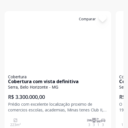
Cód:
16819
Comparar
Có
Cobertura
Cobe
Cobertura com vista definitiva
Cob
Hor
Serra, Belo Horizonte - MG
Serr
R$ 3.300.000,00
R$ 
Prédio com excelente localização proximo de
O pr
comercios escolas, academias, Minas tenes Club II,
190m
Drogaria Araújo, Momento Supernosso Serra, Epa
Serra
Supermercados, Escola Estadual Professor Pedro
223
m²
3
3
1
3
190
Aleixo, Escola Da Serra, Hospital Evangélico de Belo