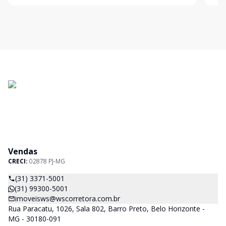
Horizonte, A
Vendas
CRECI:
02878 PJ-MG
(31) 3371-5001
(31) 99300-5001
imoveisws@wscorretora.com.br
Rua Paracatu, 1026, Sala 802, Barro Preto, Belo Horizonte -
MG - 30180-091