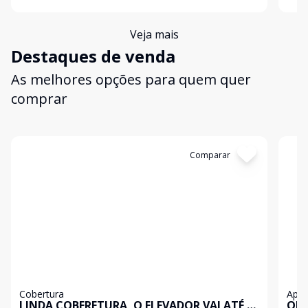
belas paisagens e uma infraestrutura completa de
bela
comércio, servi
comé
Veja mais
Destaques de venda
As melhores opções para quem quer
comprar
Cód:
199646
Comparar
Có
Cobertura
Apa
LINDA COBERETURA, O ELEVADOR VAI ATÉ O
OPO