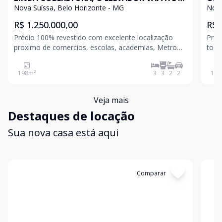
SEGUNDO PISO DA COBERTURA
QUA
Nova Suíssa, Belo Horizonte - MG
Nova
R$ 1.250.000,00
R$ 
Prédio 100% revestido com excelente localização
Préd
proximo de comercios, escolas, academias, Metro
toda
Nova Suissa, CEFET MG, Av Amazonas, Av Silva
elev
Lobo, Posto de Saúde so Sesi etc Cobertura primeiro
zelado
198
m²
3
3
2
2
110
piso com dois quartos com armários, suite e
ampl
banheiro social
Sala
Veja mais
Destaques de locação
Sua nova casa está aqui
Cód:
199641
Comparar
Có