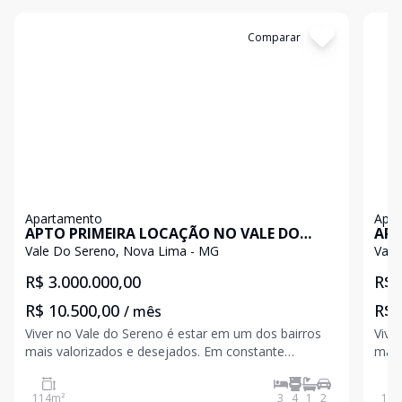
Cód:
199626
Comparar
Có
Apartamento
Apa
APTO PRIMEIRA LOCAÇÃO NO VALE DO
APT
SERENO
SER
Vale Do Sereno, Nova Lima - MG
Vale
R$ 3.000.000,00
R$ 
R$ 10.500,00
R$ 
/ mês
Viver no Vale do Sereno é estar em um dos bairros
Vive
mais valorizados e desejados. Em constante
mais
desenvolvimento e cercado por empreendimentos de
dese
alto padrão, o bairro reúne natureza exuberante,
alto
114
m²
3
4
1
2
115