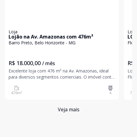
Loja
Loja
Lojão na Av. Amazonas com 476m²
LOJ
Barro Preto, Belo Horizonte - MG
Flor
R$ 18.000,00
R$ 
/ mês
Excelente loja com 476 m² na Av. Amazonas, ideal
Loja
para diversos segmentos comerciais. O imóvel conta
Flor
com ampla fachada e portas de aço, oferecendo
próximo
praticidade e segurança. Possui um amplo salão
com 
476
m²
4
70
m
principal, 2 banheiros e excelente espaço para
INF
atendimento
AVIS
Veja mais