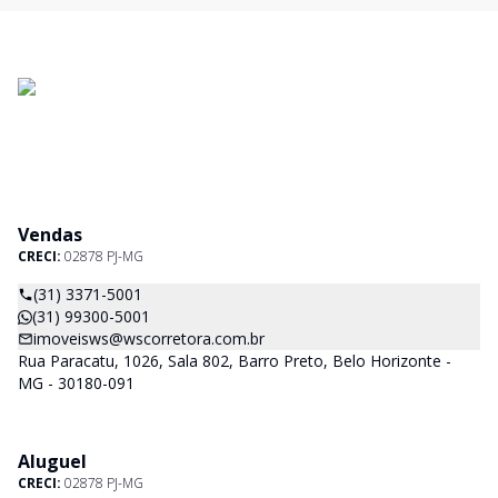
Vendas
CRECI:
02878 PJ-MG
(31) 3371-5001
(31) 99300-5001
imoveisws@wscorretora.com.br
Rua Paracatu, 1026, Sala 802, Barro Preto, Belo Horizonte -
MG - 30180-091
Aluguel
CRECI:
02878 PJ-MG