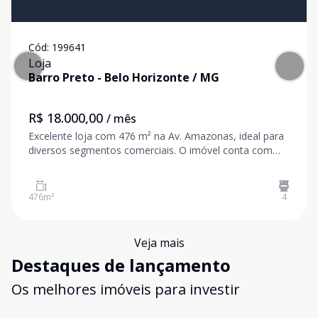
Cód:
199641
Loja
Barro Preto
-
Belo Horizonte
/
MG
R$ 18.000,00
/ mês
Excelente loja com 476 m² na Av. Amazonas, ideal para
diversos segmentos comerciais. O imóvel conta com
ampla fachada e portas de aço, oferecendo praticidade
e segurança. Possui um amplo salão principal, 2
banheiros e excelente espaço para atendimento
476
m²
4
Veja mais
Destaques de lançamento
Os melhores imóveis para investir