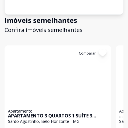
Imóveis semelhantes
Confira imóveis semelhantes
Cód:
199605
Comparar
Có
Apartamento
Apa
APARTAMENTO 3 QUARTOS 1 SUÍTE 3
...
VAGAS NO SANTO AGOSTINHO
Santo Agostinho, Belo Horizonte - MG
Sant