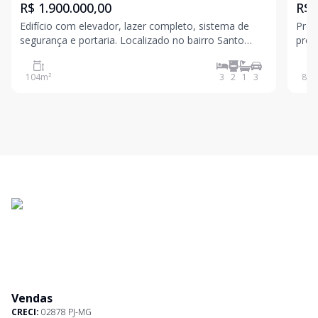
R$ 1.900.000,00
R$ 
Edifício com elevador, lazer completo, sistema de
Préd
segurança e portaria. Localizado no bairro Santo
próx
Agostinho, próximo a hospitais, supermercados,
Hosp
escolas, farmácias e diversos serviços. Apartamento
Assembleia etc 
104
m²
3
2
1
3
86
m
com 104 m², composto por sala para dois ambientes
Espa
e va
e de
Vendas
CRECI:
02878 PJ-MG