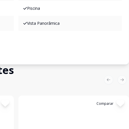
Piscina
Vista Panorâmica
tes
Previous sl
Nex
Cód:
199502
Comparar