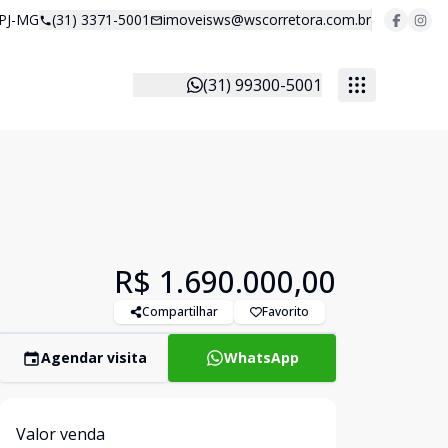
 PJ-MG
(31) 3371-5001
imoveisws@wscorretora.com.br
(31) 99300-5001
R$ 1.690.000,00
Compartilhar
Favorito
Agendar visita
WhatsApp
Valor venda