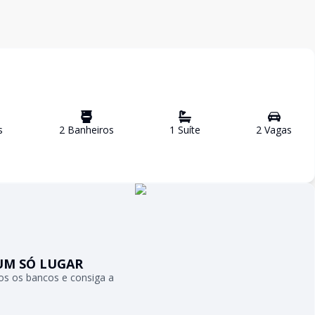
s
2
Banheiro
s
1
Suíte
2
Vaga
s
UM SÓ LUGAR
s os bancos e consiga a