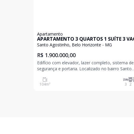
Apartamento
APARTAMENTO 3 QUARTOS 1 SUÍTE 3 VA
NO SANTO AGOSTINHO
Santo Agostinho, Belo Horizonte - MG
R$ 1.900.000,00
Edifício com elevador, lazer completo, sistema de
segurança e portaria. Localizado no bairro Santo
Agostinho, próximo a hospitais, supermercados,
escolas, farmácias e diversos serviços. Apartamento
104
m²
3
2
com 104 m², composto por sala para dois ambien
va