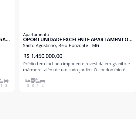
Apartamento
GAS
OPORTUNIDADE EXCELENTE APARTAMENTO 4
QUARTOS 1 SUÍTE 2 VAGAS
Santo Agostinho, Belo Horizonte - MG
R$ 1.450.000,00
Prédio tem fachada imponente revestida em granito e
mármore, além de um lindo jardim. O condomínio é
muito bem conservado e atualizado, oferecendo
portaria 24 horas, 02 elevadores, gás canalizado e
1
3
3
3
1
2
tes e
salão de festas. Localização privilegiada, próxima à
esco