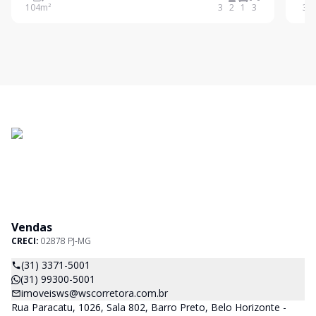
104
m²
3
2
1
3
3
com 104 m², composto por sala para dois ambientes
salã
e va
esco
Vendas
CRECI:
02878 PJ-MG
(31) 3371-5001
(31) 99300-5001
imoveisws@wscorretora.com.br
Rua Paracatu, 1026, Sala 802, Barro Preto, Belo Horizonte -