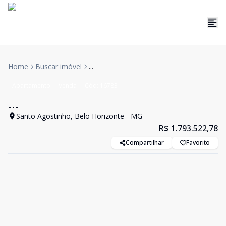
Home
Buscar imóvel
...
Apartamento
Venda
Cód:
16783
...
Santo Agostinho, Belo Horizonte - MG
R$ 1.793.522,78
Compartilhar
Favorito