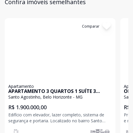
Confira imóveis semelhantes
Cód:
199605
Comparar
Có
Apartamento
Apa
APARTAMENTO 3 QUARTOS 1 SUÍTE 3
OPO
VAGAS NO SANTO AGOSTINHO
4 Q
Santo Agostinho, Belo Horizonte - MG
Sant
R$ 1.900.000,00
R$ 
Edifício com elevador, lazer completo, sistema de
Préd
segurança e portaria. Localizado no bairro Santo
e má
Agostinho, próximo a hospitais, supermercados,
é mu
escolas, farmácias e diversos serviços. Apartamento
port