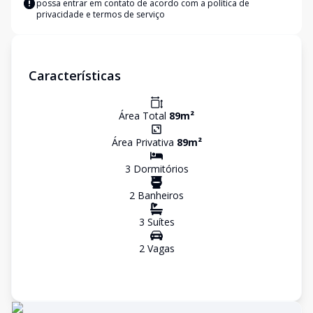
possa entrar em contato de acordo com a
política de
privacidade e termos de serviço
Características
Área Total
89
m²
Área Privativa
89
m²
3
Dormitório
s
2
Banheiro
s
3
Suíte
s
2
Vaga
s