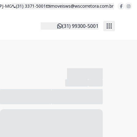
 PJ-MG
(31) 3371-5001
imoveisws@wscorretora.com.br
(31) 99300-5001
-------------
Compartilhar
Favorito