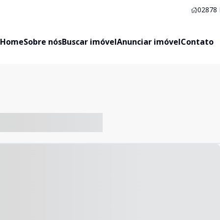
02878
Home
Sobre nós
Buscar imóvel
Anunciar imóvel
Contato
-- ----- ----- --- ------