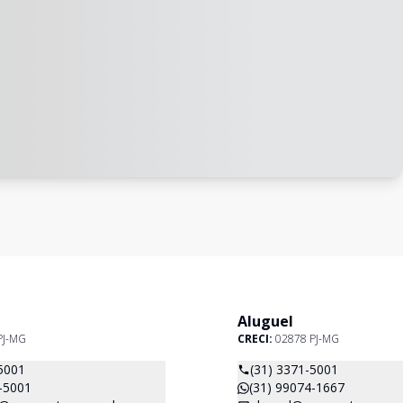
Aluguel
PJ-MG
CRECI:
02878 PJ-MG
5001
(31) 3371-5001
-5001
(31) 99074-1667