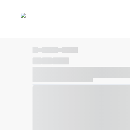
----
----- -----
----- -----
----
-----
---- ------
----- ----- -- ------ ---- ---- -- ---
----- ----- -- ------ ----- ----- -- ------