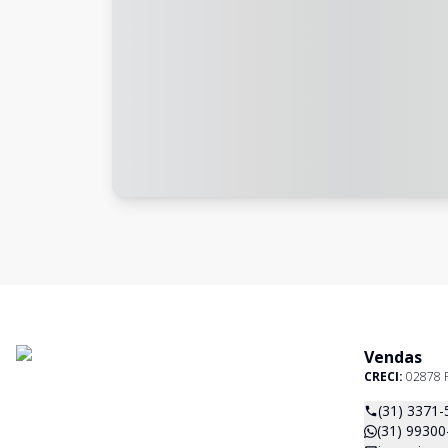
Vendas
CRECI:
02878 
(31) 3371-
(31) 99300