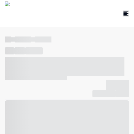
----
----- -----
----- -----
----
-----
---- ------
----- ----- -- ------ ---- ---- -- ----- ----- -----
--- ------
----- ----- -- ------ ----- ----- -- ------
-------------
Compartilhar
Favorito