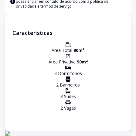
possa entrar em contato de acordo com a
política de
privacidade e termos de serviço
Características
Área Total
90
m²
Área Privativa
90
m²
3
Dormitório
s
2
Banheiro
s
3
Suíte
s
2
Vaga
s