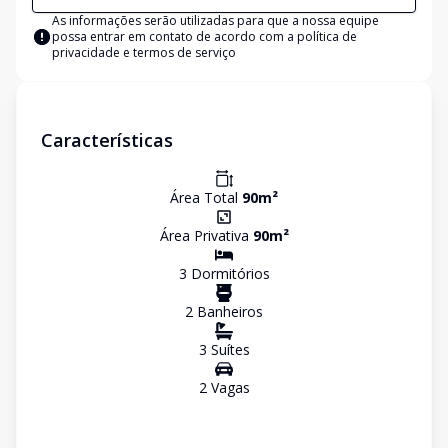
As informações serão utilizadas para que a nossa equipe
possa entrar em contato de acordo com a
política de
privacidade e termos de serviço
Características
Área Total
90
m²
Área Privativa
90
m²
3
Dormitório
s
2
Banheiro
s
3
Suíte
s
2
Vaga
s