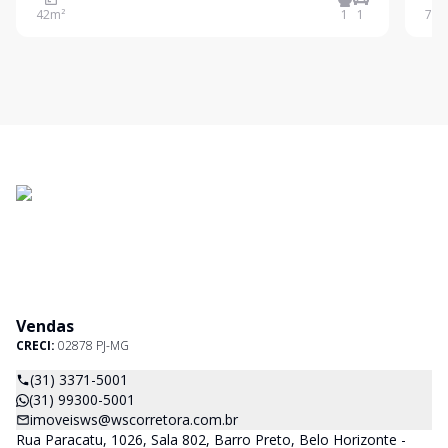
SOFRER ALTERAÇÕES SEM AVISO PRÉVIO
São d
42
m²
1
1
74
m
Para
dos 
Vendas
CRECI:
02878 PJ-MG
(31) 3371-5001
(31) 99300-5001
imoveisws@wscorretora.com.br
Rua Paracatu, 1026, Sala 802, Barro Preto, Belo Horizonte -