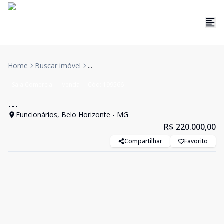
Home
Buscar imóvel
...
Sala Comercial
Venda
Cód:
199566
...
Funcionários, Belo Horizonte - MG
R$ 220.000,00
Compartilhar
Favorito