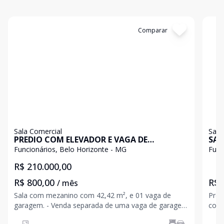
Cód:
198843
Comparar
Có
Sala Comercial
Sala
PREDIO COM ELEVADOR E VAGA DE
SAL
GARAGEM
BAI
Funcionários, Belo Horizonte - MG
Func
R$ 210.000,00
R$ 800,00
R$ 
/ mês
Sala com mezanino com 42,42 m², e 01 vaga de
Préd
garagem. - Venda separada de uma vaga de garagem
comér
por R$60.00,00 AS INFORMAÇÕES PODERÃO
advo