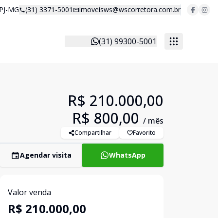
 PJ-MG
(31) 3371-5001
imoveisws@wscorretora.com.br
(31) 99300-5001
R$ 210.000,00
R$ 800,00
/ mês
Compartilhar
Favorito
Agendar visita
WhatsApp
Valor venda
R$ 210.000,00