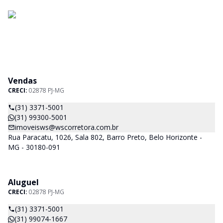
Vendas
CRECI:
02878 PJ-MG
(31) 3371-5001
(31) 99300-5001
imoveisws@wscorretora.com.br
Rua Paracatu, 1026, Sala 802, Barro Preto, Belo Horizonte -
MG - 30180-091
Aluguel
CRECI:
02878 PJ-MG
(31) 3371-5001
(31) 99074-1667