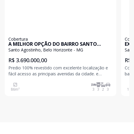
Cobertura
Cobe
A MELHOR OPÇÃO DO BAIRRO SANTO
EXC
AGOSTINHO
AGO
Santo Agostinho, Belo Horizonte - MG
Sant
R$ 3.690.000,00
R$ 
Predio 100% revestido com excelente localização e
Cobe
fácil acesso as principais avenidas da cidade. e
bair
proximo de comercios, escolas, academis, agencias
Horizonte / MG
bancarias, Hospitais, Shoppings, polo da moda no
possu
86
m²
3
3
2
3
109
bairro Barro Preto, Avenida do Contorno, Avenida
Raja Gab