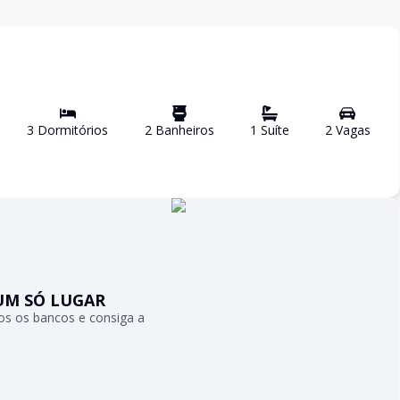
3
Dormitório
s
2
Banheiro
s
1
Suíte
2
Vaga
s
UM SÓ LUGAR
s os bancos e consiga a