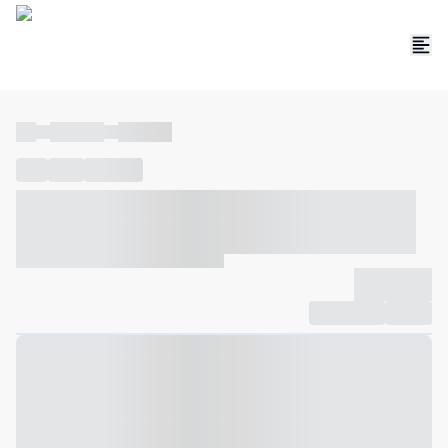
----
----- -----
----- -----
----
-----
---- ------
----- ----- -- ------ ---- ---- -- ----- ----- -----
--- ------
----- ----- -- ------ ----- ----- -- ------
-------------
Compartilhar
Favorito