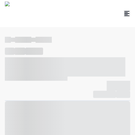
----
----- -----
----- -----
----
-----
---- ------
----- ----- -- ------ ---- ---- -- ----- ----- -----
--- ------
----- ----- -- ------ ----- ----- -- ------
-------------
Compartilhar
Favorito