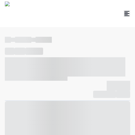
----
----- -----
----- -----
----
-----
---- ------
----- ----- -- ------ ---- ---- -- ----- ----- -----
--- ------
----- ----- -- ------ ----- ----- -- ------
-------------
Compartilhar
Favorito