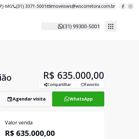
 PJ-MG
(31) 3371-5001
imoveisws@wscorretora.com.br
(31) 99300-5001
R$ 635.000,00
ião
Compartilhar
Favorito
Agendar visita
WhatsApp
Valor venda
R$ 635.000,00