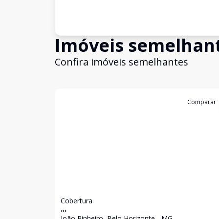
Imóveis semelhan
Confira imóveis semelhantes
Cód:
7206
Comparar
Cobertura
...
João Pinheiro, Belo Horizonte - MG