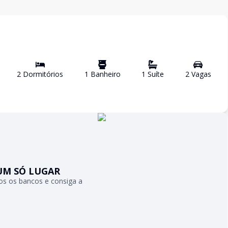
2
Dormitório
s
1
Banheiro
1
Suíte
2
Vaga
s
UM SÓ LUGAR
s os bancos e consiga a