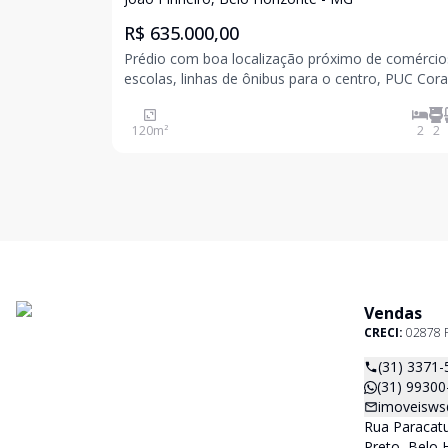
R$ 635.000,00
Prédio com boa localização próximo de comércio
escolas, linhas de ônibus para o centro, PUC Cor
Eucarístico, Avenida Delta, Via Expressa etc Cobertura
primeiro piso com dois quartos, sendo um suite e
120
m²
2
2
banheiro social, sala, cozinha e área de servi
Vendas
CRECI:
02878 
(31) 3371-
(31) 99300
imoveisws
Rua Paracatu
Preto, Belo 