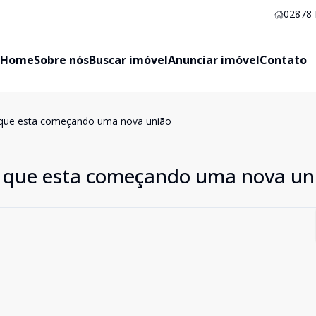
02878
Home
Sobre nós
Buscar imóvel
Anunciar imóvel
Contato
o que esta começando uma nova união
o que esta começando uma nova un