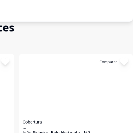
tes
Cód:
7199
Comparar
Cobertura
...
João Pinheiro, Belo Horizonte - MG