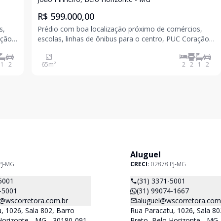
R$ 599.000,00
s,
Prédio com boa localização próximo de comércios,
ação
escolas, linhas de ônibus para o centro, PUC Coração
Eucarístico, Avenida Delta, Via Expressa etc Cobertura
primeiro piso com dois quartos, sendo um suite e
1
2
65
m²
2
2
1
2
banheiro social, sala, cozinha e área de servi
Aluguel
PJ-MG
CRECI:
02878 PJ-MG
5001
(31) 3371-5001
-5001
(31) 99074-1667
@wscorretora.com.br
aluguel@wscorretora.com
, 1026, Sala 802, Barro
Rua Paracatu, 1026, Sala 80
Horizonte - MG - 30180-091
Preto, Belo Horizonte - MG