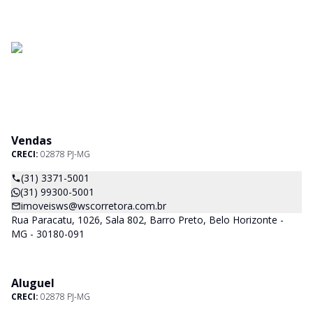
Vendas
CRECI:
02878 PJ-MG
(31) 3371-5001
(31) 99300-5001
imoveisws@wscorretora.com.br
Rua Paracatu, 1026, Sala 802, Barro Preto, Belo Horizonte -
MG - 30180-091
Aluguel
CRECI:
02878 PJ-MG