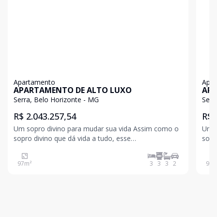
Apartamento
Apa
APARTAMENTO DE ALTO LUXO
APA
Serra, Belo Horizonte - MG
Serr
R$ 2.043.257,54
R$ 
Um sopro divino para mudar sua vida Assim como o
Um s
sopro divino que dá vida a tudo, esse
sopr
empreendimento que desperta os sentidos e
empr
alimenta a alma. Uma celebração diária de
alim
97
m²
3
3
3
2
97
m
experienciar emoções exclusivas em cada espaço
expe
desse refúgio, que conta com lazer c
dess