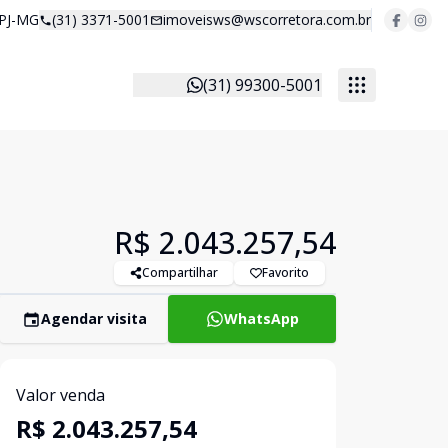
 PJ-MG
(31) 3371-5001
imoveisws@wscorretora.com.br
(31) 99300-5001
R$ 2.043.257,54
Compartilhar
Favorito
Agendar visita
WhatsApp
Valor venda
R$ 2.043.257,54