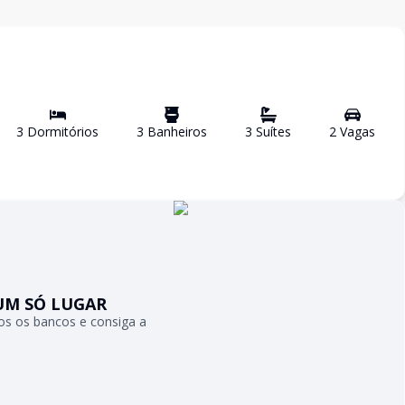
3
Dormitório
s
3
Banheiro
s
3
Suíte
s
2
Vaga
s
UM SÓ LUGAR
s os bancos e consiga a