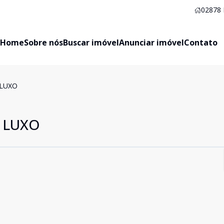
02878
Home
Sobre nós
Buscar imóvel
Anunciar imóvel
Contato
LUXO
 LUXO