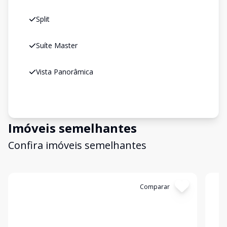
Split
Suíte Master
Vista Panorâmica
Imóveis semelhantes
Confira imóveis semelhantes
Cód:
199320
Comparar
Có