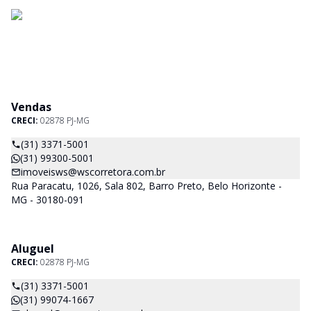
Vendas
CRECI:
02878 PJ-MG
(31) 3371-5001
(31) 99300-5001
imoveisws@wscorretora.com.br
Rua Paracatu, 1026, Sala 802, Barro Preto, Belo Horizonte -
MG - 30180-091
Aluguel
CRECI:
02878 PJ-MG
(31) 3371-5001
(31) 99074-1667