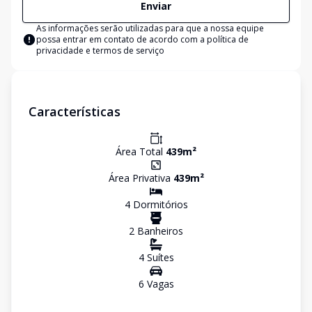
Enviar
As informações serão utilizadas para que a nossa equipe
possa entrar em contato de acordo com a
política de
privacidade e termos de serviço
Características
Área Total
439
m²
Área Privativa
439
m²
4
Dormitório
s
2
Banheiro
s
4
Suíte
s
6
Vaga
s