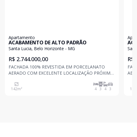
Apartamento
Apa
ACABAMENTO DE ALTO PADRÃO
ACA
Santa Lucia, Belo Horizonte - MG
Sant
R$ 2.744.000,00
R$ 
FACHADA 100% REVESTIDA EM PORCELANATO
FAC
AERADO COM EXCELENTE LOCALIZAÇÃO PRÓXIMO
AER
DE COMÉRCIOS, ESCOLAS , ACADEMIAS, BH
DE 
SHOPPING, CENTER SÃO BENTO, AVENIDA RAJA
SHO
142
m²
4
3
4
3
142
GABAGLIA, AVENIDA NOSSA SENHORA DO CARMO
GAB
ETC ACADEMIA, ESPAÇO FITNESS, ESPAÇO
ETC
GOURMET, ESPAÇO MA
GOU