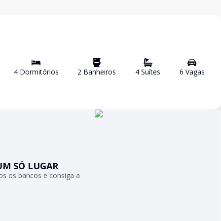
4
Dormitório
s
2
Banheiro
s
4
Suíte
s
6
Vaga
s
UM SÓ LUGAR
s os bancos e consiga a