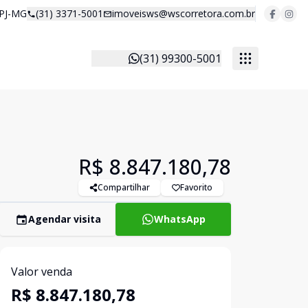
 PJ-MG
(31) 3371-5001
imoveisws@wscorretora.com.br
(31) 99300-5001
R$ 8.847.180,78
Compartilhar
Favorito
Agendar visita
WhatsApp
Valor venda
R$ 8.847.180,78