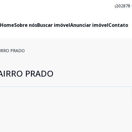
02878
Home
Sobre nós
Buscar imóvel
Anunciar imóvel
Contato
IRRO PRADO
AIRRO PRADO