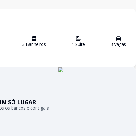
3
Banheiro
s
1
Suíte
3
Vaga
s
UM SÓ LUGAR
s os bancos e consiga a