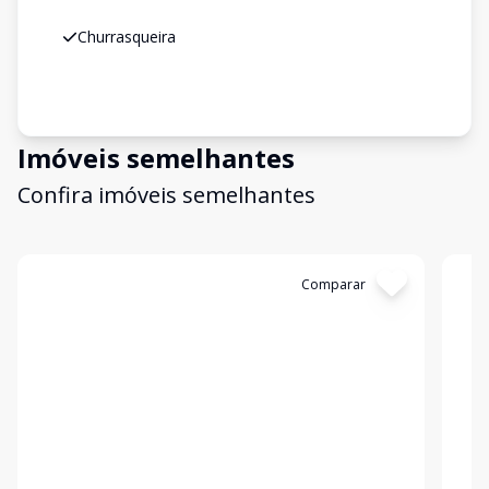
Churrasqueira
Imóveis semelhantes
Confira imóveis semelhantes
Cód:
199521
Comparar
Có