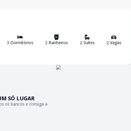
3
Dormitório
s
2
Banheiro
s
2
Suíte
s
2
Vaga
s
UM SÓ LUGAR
s os bancos e consiga a