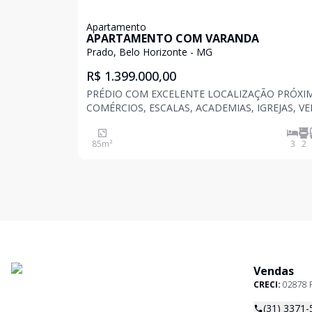
Apartamento
APARTAMENTO COM VARANDA
Prado, Belo Horizonte - MG
R$ 1.399.000,00
PRÉDIO COM EXCELENTE LOCALIZAÇÃO PRÓXI
COMÉRCIOS, ESCALAS, ACADEMIAS, IGREJAS, V
MAR, ACADEMIA DA POLICIA MILITAR, HOSPITA
ESTAÇÃO DO METRO CALAFATE ETC . COM Piscina,
85
m²
3
2
salão de festas integrado com varanda gourmet,
fitness, coworking, espa
Vendas
CRECI:
02878 
(31) 3371-