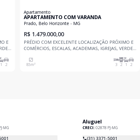
Apartamento
APARTAMENTO COM VARANDA
Prado, Belo Horizonte - MG
R$ 1.479.000,00
MO E
PRÉDIO COM EXCELENTE LOCALIZAÇÃO PRÓXIMO E
ERDE
COMÉRCIOS, ESCALAS, ACADEMIAS, IGREJAS, VERDE
IS
MAR, ACADEMIA DA POLICIA MILITAR, HOSPITAIS
ESTAÇÃO DO METRO CALAFATE ETC . COM Piscina,
1
2
85
m²
3
2
1
2
salão de festas integrado com varanda gourmet,
fitness, coworking, espa
Aluguel
PJ-MG
CRECI:
02878 PJ-MG
5001
(31) 3371-5001