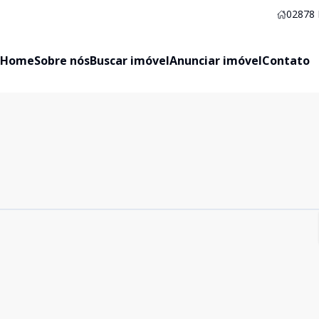
02878
Home
Sobre nós
Buscar imóvel
Anunciar imóvel
Contato