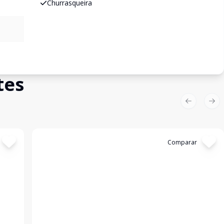
Churrasqueira
tes
Previous sl
Nex
Cód:
199348
Comparar