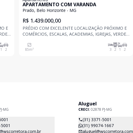
APARTAMENTO COM VARANDA
Prado, Belo Horizonte - MG
R$ 1.439.000,00
MO E
PRÉDIO COM EXCELENTE LOCALIZAÇÃO PRÓXIMO E
ERDE
COMÉRCIOS, ESCALAS, ACADEMIAS, IGREJAS, VERDE
IS
MAR, ACADEMIA DA POLICIA MILITAR, HOSPITAIS
ESTAÇÃO DO METRO CALAFATE ETC . COM Piscina,
1
2
85
m²
3
2
1
2
salão de festas integrado com varanda gourmet,
fitness, coworking, espa
Aluguel
PJ-MG
CRECI:
02878 PJ-MG
5001
(31) 3371-5001
-5001
(31) 99074-1667
@wscorretora.com.br
aluguel@wscorretora.com