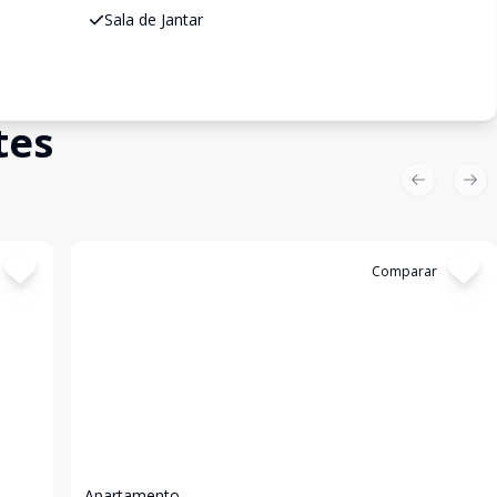
Sala de Jantar
tes
Previous sl
Nex
Cód:
199347
Comparar
Apartamento