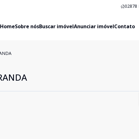
02878
Home
Sobre nós
Buscar imóvel
Anunciar imóvel
Contato
ANDA
RANDA