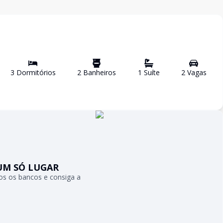
3
Dormitório
s
2
Banheiro
s
1
Suíte
2
Vaga
s
UM SÓ LUGAR
s os bancos e consiga a