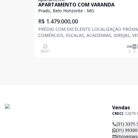
APARTAMENTO COM VARANDA
Prado, Belo Horizonte - MG
R$ 1.479.000,00
PRÉDIO COM EXCELENTE LOCALIZAÇÃO PRÓXI
COMÉRCIOS, ESCALAS, ACADEMIAS, IGREJAS, V
MAR, ACADEMIA DA POLICIA MILITAR, HOSPITA
ESTAÇÃO DO METRO CALAFATE ETC . COM Piscina,
85
m²
3
2
salão de festas integrado com varanda gourmet,
fitness, coworking, espa
Vendas
CRECI:
02878 
(31) 3371-
(31) 99300
imoveisws