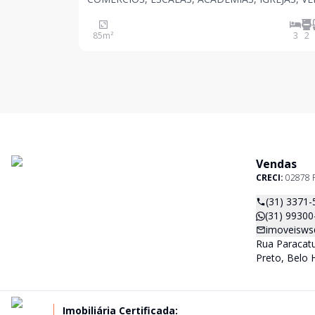
MAR, ACADEMIA DA POLICIA MILITAR, HOSPITA
ESTAÇÃO DO METRO CALAFATE ETC . COM Piscina,
85
m²
3
2
salão de festas integrado com varanda gourmet,
fitness, coworking, espa
Vendas
CRECI:
02878 
(31) 3371-
(31) 99300
imoveisws
Rua Paracatu
Preto, Belo 
Imobiliária Certificada: