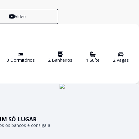
Vídeo
3
Dormitório
s
2
Banheiro
s
1
Suíte
2
Vaga
s
UM SÓ LUGAR
s os bancos e consiga a