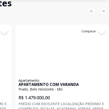
tes
Previous sl
Nex
Cód:
199348
Comparar
Apartamento
APARTAMENTO COM VARANDA
Prado, Belo Horizonte - MG
R$ 1.479.000,00
MO E
PRÉDIO COM EXCELENTE LOCALIZAÇÃO PRÓXIMO E
ERDE
COMÉRCIOS, ESCALAS, ACADEMIAS, IGREJAS, VERDE