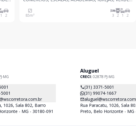
IS
MAR, ACADEMIA DA POLICIA MILITAR, HOSPITAIS
ESTAÇÃO DO METRO CALAFATE ETC . COM Piscina,
1
2
85
m²
3
2
1
2
salão de festas integrado com varanda gourmet,
fitness, coworking, espa
Aluguel
PJ-MG
CRECI:
02878 PJ-MG
5001
(31) 3371-5001
-5001
(31) 99074-1667
@wscorretora.com.br
aluguel@wscorretora.com
, 1026, Sala 802, Barro
Rua Paracatu, 1026, Sala 80
Horizonte - MG - 30180-091
Preto, Belo Horizonte - MG