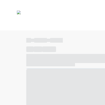
----
----- -----
----- -----
----
-----
---- ------
----- ----- -- ------ ---- ---- -- ---
----- ----- -- ------ ----- ----- -- ------