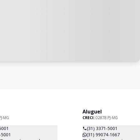
Aluguel
PJ-MG
CRECI:
02878 PJ-MG
5001
(31) 3371-5001
-5001
(31) 99074-1667