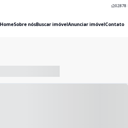
02878
Home
Sobre nós
Buscar imóvel
Anunciar imóvel
Contato
-- ----- ----- --- ------