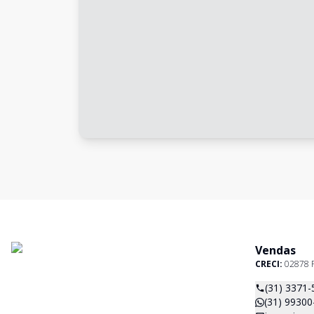
Vendas
CRECI:
02878 
(31) 3371-
(31) 99300