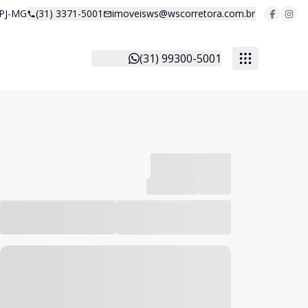
 PJ-MG
(31) 3371-5001
imoveisws@wscorretora.com.br
(31) 99300-5001
-------------
Compartilhar
Favorito