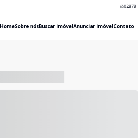
02878
Home
Sobre nós
Buscar imóvel
Anunciar imóvel
Contato
-- ----- ----- --- ------