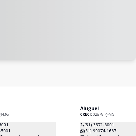
Aluguel
PJ-MG
CRECI:
02878 PJ-MG
5001
(31) 3371-5001
-5001
(31) 99074-1667