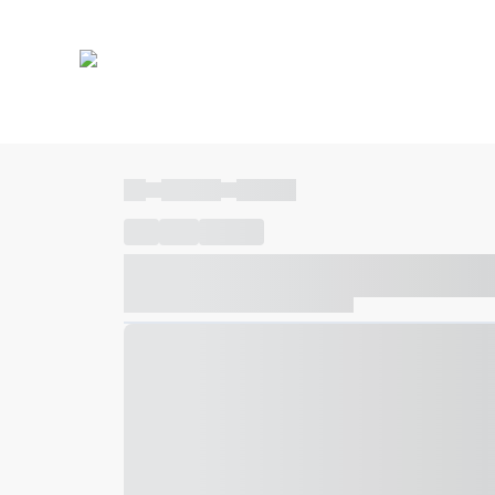
----
----- -----
----- -----
----
-----
---- ------
----- ----- -- ------ ---- ---- -- ---
----- ----- -- ------ ----- ----- -- ------