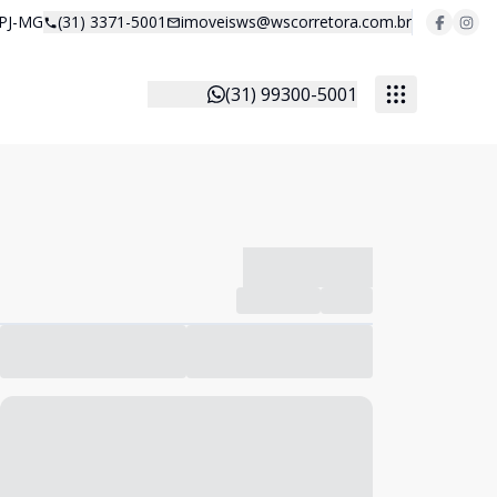
 PJ-MG
(31) 3371-5001
imoveisws@wscorretora.com.br
(31) 99300-5001
-------------
Compartilhar
Favorito