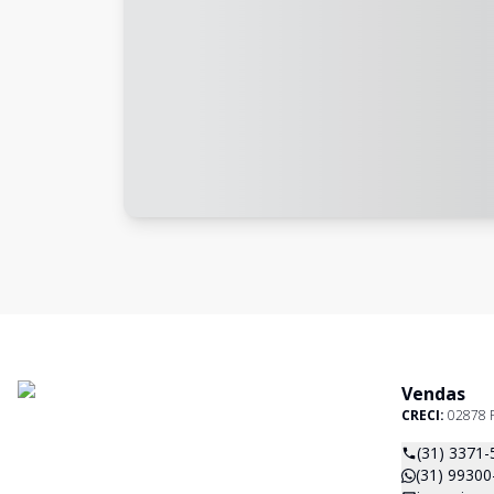
Vendas
CRECI:
02878 
(31) 3371-
(31) 99300