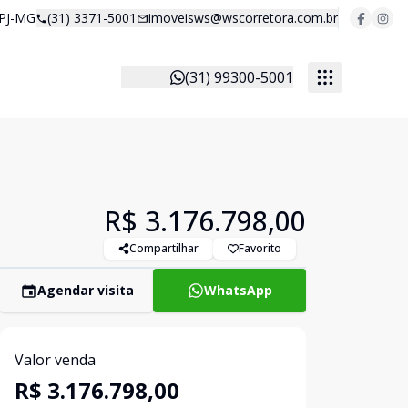
 PJ-MG
(31) 3371-5001
imoveisws@wscorretora.com.br
(31) 99300-5001
R$ 3.176.798,00
Compartilhar
Favorito
Agendar visita
WhatsApp
Valor venda
R$ 3.176.798,00