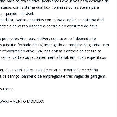
das para coleta seletiva, Recipientes exclusivos para descarte de
anitárias com sistema dual flux Torneiras com sistema para
, quando aplicável,
medidor, Bacias sanitárias com caixa acoplada e sistema dual
 controle de vazão visando o controle do consumo de água
a pedestres Área para delivery com acesso independente
V (circuito fechado de TV) interligado ao monitor da guarita com
infravermelho ativo (IVA) nas divisas Controle de acesso as
senha, cartão ou reconhecimento facial, em locais específicos
r, duas semi suites, sala de estar com varanda e cozinha
a de serviço, banheiro de empregada e três vagas de garagem.
ultores.
 APARTAMENTO MODELO.