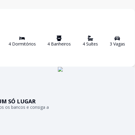
4
Dormitório
s
4
Banheiro
s
4
Suíte
s
3
Vaga
s
UM SÓ LUGAR
s os bancos e consiga a