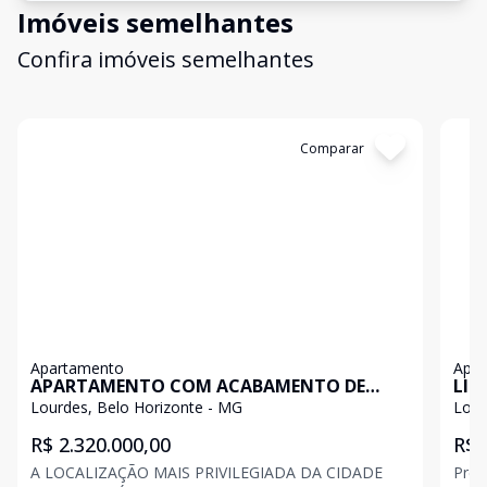
Imóveis semelhantes
Confira imóveis semelhantes
Cód:
199016
Comparar
Có
Apartamento
Apa
APARTAMENTO COM ACABAMENTO DE
LIN
ALTO LUXO
2 V
Lourdes, Belo Horizonte - MG
Lour
R$ 2.320.000,00
R$ 
A LOCALIZAÇÃO MAIS PRIVILEGIADA DA CIDADE
Prédio 100% revest