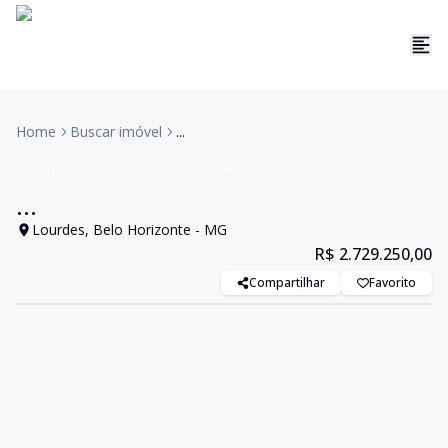
Home
Buscar imóvel
...
Apartamento
Venda
Cód:
15894
...
Lourdes, Belo Horizonte - MG
R$ 2.729.250,00
Compartilhar
Favorito