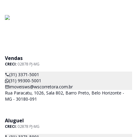
Vendas
CRECI:
02878 PJ-MG
(31) 3371-5001
(31) 99300-5001
imoveisws@wscorretora.com.br
Rua Paracatu, 1026, Sala 802, Barro Preto, Belo Horizonte -
MG - 30180-091
Aluguel
CRECI:
02878 PJ-MG
(31) 3371-5001