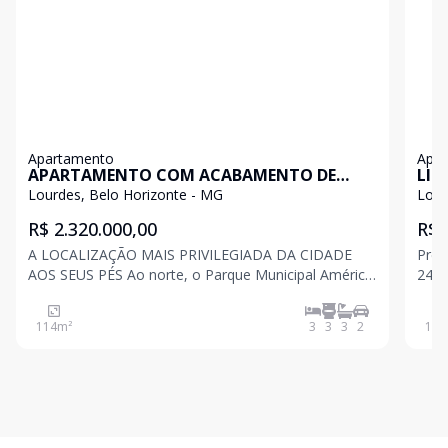
Apartamento
Apa
APARTAMENTO COM ACABAMENTO DE
LIN
ALTO LUXO
2 V
Lourdes, Belo Horizonte - MG
Lour
R$ 2.320.000,00
R$ 
A LOCALIZAÇÃO MAIS PRIVILEGIADA DA CIDADE
Prédio 100% revest
AOS SEUS PÉS Ao norte, o Parque Municipal Américo
24 ho
Renné Giannetti. Ao sul, a Praça da Liberdade. A
cana
leste, a Catedral Nossa Senhora da Boa Viagem. A
laze
114
m²
3
3
3
2
100
oeste, a Basílica Nossa Senhora de Lourdes. Ao
gour
redor, as princip
e pl