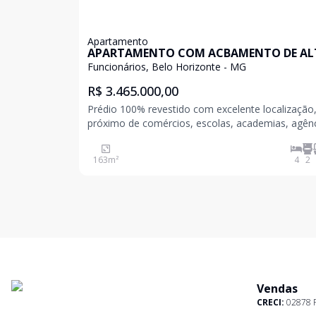
Apartamento
APARTAMENTO COM ACBAMENTO DE A
LUXO
Funcionários, Belo Horizonte - MG
R$ 3.465.000,00
Prédio 100% revestido com excelente localização
próximo de comércios, escolas, academias, agên
bancárias, hospitais, Shoppings, etc. Um dos bairros
mais bem localizados de Belo Horizonte, que une
163
m²
4
2
tradicional e o moderno na mesma medida. O pal
Vendas
CRECI:
02878 