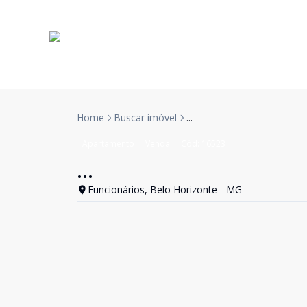
Home
Buscar imóvel
...
Apartamento
Venda
Cód:
16523
...
Funcionários, Belo Horizonte - MG