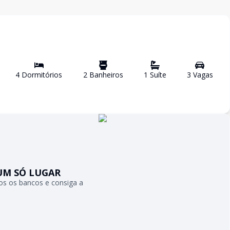
4
Dormitório
s
2
Banheiro
s
1
Suíte
3
Vaga
s
UM SÓ LUGAR
s os bancos e consiga a