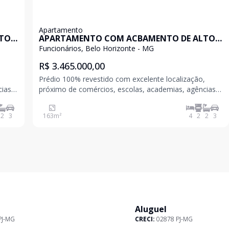
Apartamento
LTO
APARTAMENTO COM ACBAMENTO DE ALTO
LUXO
Funcionários, Belo Horizonte - MG
R$ 3.465.000,00
,
Prédio 100% revestido com excelente localização,
cias
próximo de comércios, escolas, academias, agências
bancárias, hospitais, Shoppings, etc. Um dos bairros
 o
mais bem localizados de Belo Horizonte, que une o
2
3
163
m²
4
2
2
3
co
tradicional e o moderno na mesma medida. O palco
Aluguel
PJ-MG
CRECI:
02878 PJ-MG