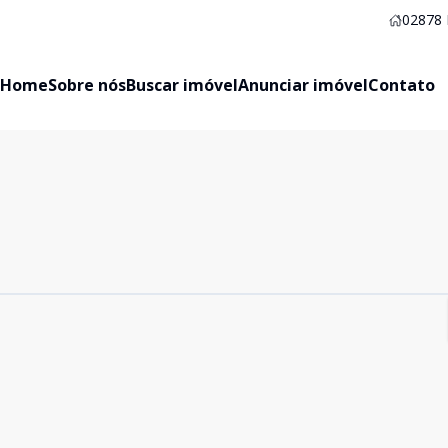
02878
Home
Sobre nós
Buscar imóvel
Anunciar imóvel
Contato