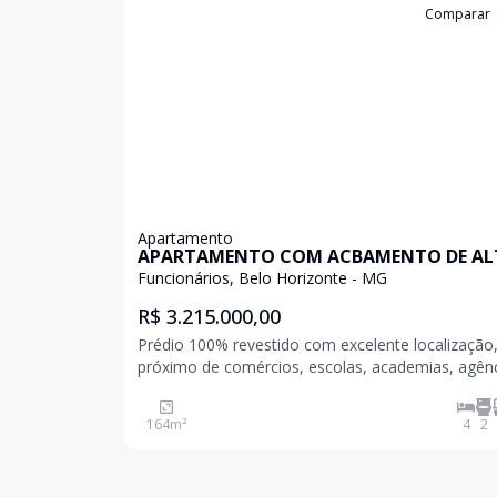
Cód:
198927
Comparar
Apartamento
APARTAMENTO COM ACBAMENTO DE A
LUXO
Funcionários, Belo Horizonte - MG
R$ 3.215.000,00
Prédio 100% revestido com excelente localização
próximo de comércios, escolas, academias, agên
bancárias, hospitais, Shoppings, etc. Um dos bairros
mais bem localizados de Belo Horizonte, que une
164
m²
4
2
tradicional e o moderno na mesma medida. O pal