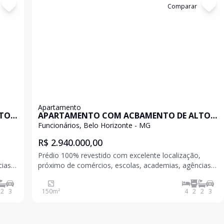
Cód:
198922
Comparar
Apartamento
LTO
APARTAMENTO COM ACBAMENTO DE ALTO
LUXO
Funcionários, Belo Horizonte - MG
R$ 2.940.000,00
,
Prédio 100% revestido com excelente localização,
cias
próximo de comércios, escolas, academias, agências
bancárias, hospitais, Shoppings, etc. Um dos bairros
 o
mais bem localizados de Belo Horizonte, que une o
2
3
150
m²
4
2
2
3
co
tradicional e o moderno na mesma medida. O palco