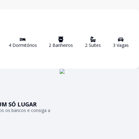
4
Dormitório
s
2
Banheiro
s
2
Suíte
s
3
Vaga
s
UM SÓ LUGAR
s os bancos e consiga a