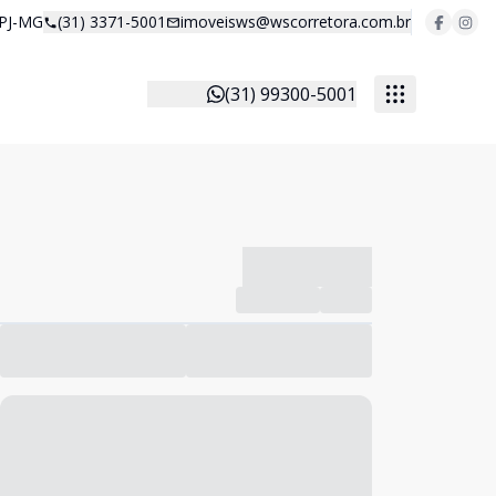
 PJ-MG
(31) 3371-5001
imoveisws@wscorretora.com.br
(31) 99300-5001
-------------
Compartilhar
Favorito