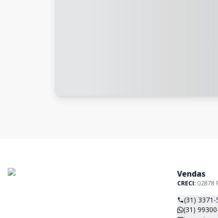
Vendas
CRECI:
02878 
(31) 3371-
(31) 99300