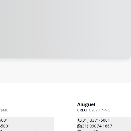
Aluguel
PJ-MG
CRECI:
02878 PJ-MG
5001
(31) 3371-5001
-5001
(31) 99074-1667