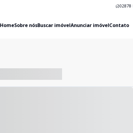
02878
Home
Sobre nós
Buscar imóvel
Anunciar imóvel
Contato
-- ----- ----- --- ------