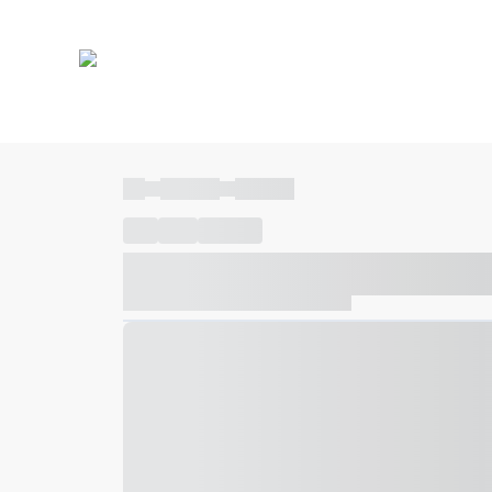
----
----- -----
----- -----
----
-----
---- ------
----- ----- -- ------ ---- ---- -- ---
----- ----- -- ------ ----- ----- -- ------