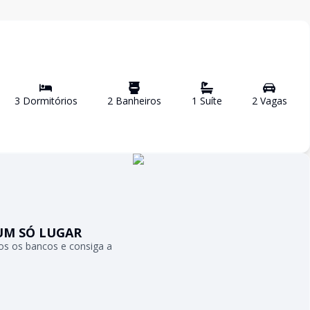
3
Dormitório
s
2
Banheiro
s
1
Suíte
2
Vaga
s
UM SÓ LUGAR
s os bancos e consiga a