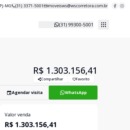
 PJ-MG
(31) 3371-5001
imoveisws@wscorretora.com.br
(31) 99300-5001
R$ 1.303.156,41
Compartilhar
Favorito
Agendar visita
WhatsApp
Valor venda
R$ 1.303.156,41