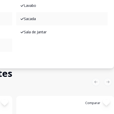
Lavabo
Sacada
Sala de Jantar
tes
Previous sl
Nex
Cód:
199063
Comparar