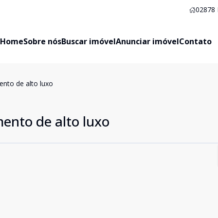
02878
Home
Sobre nós
Buscar imóvel
Anunciar imóvel
Contato
to de alto luxo
nto de alto luxo