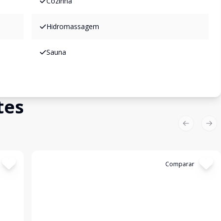
Cozinha
Hidromassagem
Sauna
tes
Previous sl
Nex
Cód:
199063
Comparar