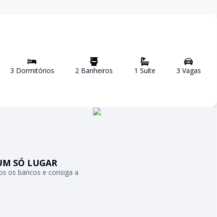
3
Dormitório
s
2
Banheiro
s
1
Suíte
3
Vaga
s
UM SÓ LUGAR
s os bancos e consiga a