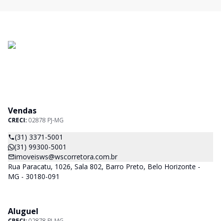
Vendas
CRECI:
02878 PJ-MG
(31) 3371-5001
(31) 99300-5001
imoveisws@wscorretora.com.br
Rua Paracatu, 1026, Sala 802, Barro Preto, Belo Horizonte -
MG - 30180-091
Aluguel
CRECI:
02878 PJ-MG