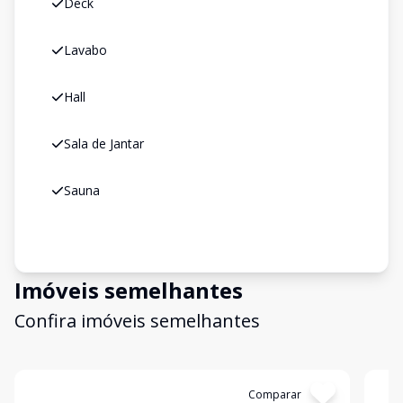
Deck
Lavabo
Hall
Sala de Jantar
Sauna
Imóveis semelhantes
Confira imóveis semelhantes
Cód:
199064
Comparar
Có