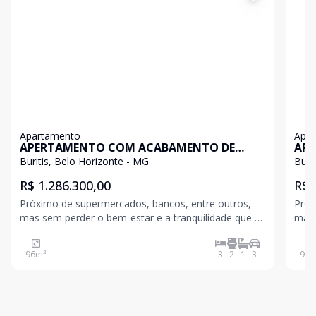
Apartamento
Apa
APERTAMENTO COM ACABAMENTO DE
AP
ALTO PADRÃO
ALT
Buritis, Belo Horizonte - MG
Buri
R$ 1.286.300,00
R$ 
Próximo de supermercados, bancos, entre outros,
Próx
mas sem perder o bem-estar e a tranquilidade que o
mas 
local demanda. É o bairro que abriga a segunda
loca
maior área verde de BH, o Parque Aggeo Pio
maio
96
m²
3
2
1
3
94
m
Sobrinho. A proximidade dos bairros mais nobres da
Sobr
cidade, a facil
cidad