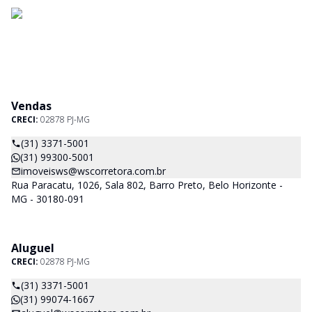
Vendas
CRECI:
02878 PJ-MG
(31) 3371-5001
(31) 99300-5001
imoveisws@wscorretora.com.br
Rua Paracatu, 1026, Sala 802, Barro Preto, Belo Horizonte -
MG - 30180-091
Aluguel
CRECI:
02878 PJ-MG
(31) 3371-5001
(31) 99074-1667