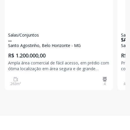
Salas/Conjuntos
Sala
...
SAL
Santo Agostinho, Belo Horizonte - MG
Sant
R$ 1.200.000,00
R$ 
Ampla área comercial de fácil acesso, em prédio com
Préd
ótima localização em área segura e de grande
comé
comércio. O imóvel ocupa todo o do prédio e
quatro 
oferece 263 m² de área. São quatro banheiros, 1
39 m² ca
263
m²
4
488
copa, portas de entrada em vidro temperado e
grande área envidr