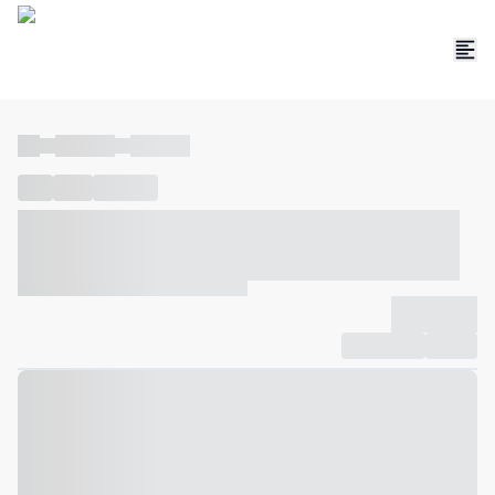
----
----- -----
----- -----
----
-----
---- ------
----- ----- -- ------ ---- ---- -- ----- ----- -----
--- ------
----- ----- -- ------ ----- ----- -- ------
-------------
Compartilhar
Favorito