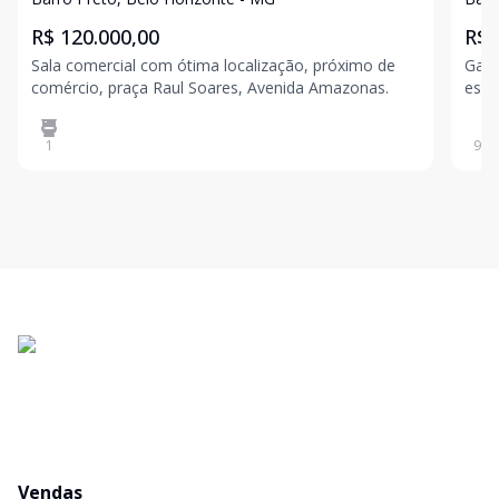
R$ 120.000,00
R$ 
Sala comercial com ótima localização, próximo de
Gale
comércio, praça Raul Soares, Avenida Amazonas.
espe
no B
ecomercio fart
1
98
m
inte
exce
Vendas