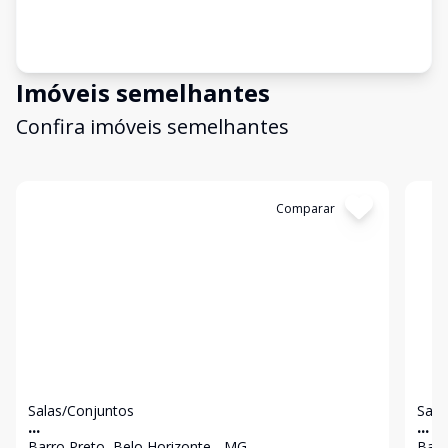
Imóveis semelhantes
Confira imóveis semelhantes
Cód:
16662
Comparar
Có
Salas/Conjuntos
Sala
...
...
Barro Preto, Belo Horizonte - MG
Barr