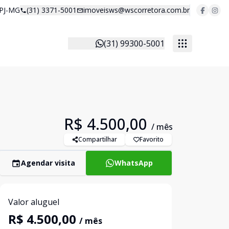
 PJ-MG
(31) 3371-5001
imoveisws@wscorretora.com.br
(31) 99300-5001
R$ 4.500,00
/ mês
Compartilhar
Favorito
Agendar visita
WhatsApp
Valor aluguel
R$ 4.500,00
/ mês