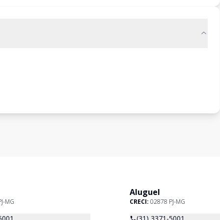
Aluguel
PJ-MG
CRECI:
02878 PJ-MG
5001
(31) 3371-5001