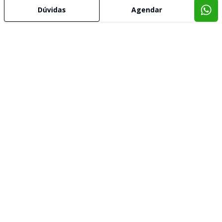
Dúvidas
Agendar
Imóveis semelhantes
Confira imóveis semelhantes