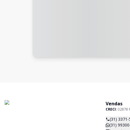
Vendas
CRECI:
02878 
(31) 3371-
(31) 99300