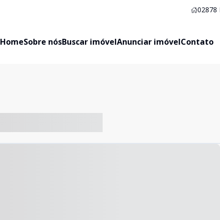
02878
Home
Sobre nós
Buscar imóvel
Anunciar imóvel
Contato
-- ----- ----- --- ------