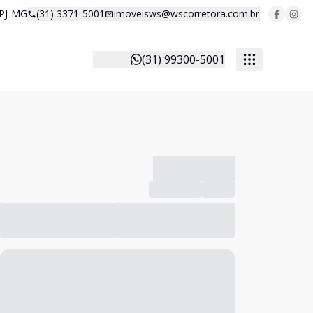
 PJ-MG
(31) 3371-5001
imoveisws@wscorretora.com.br
(31) 99300-5001
-------------
Compartilhar
Favorito