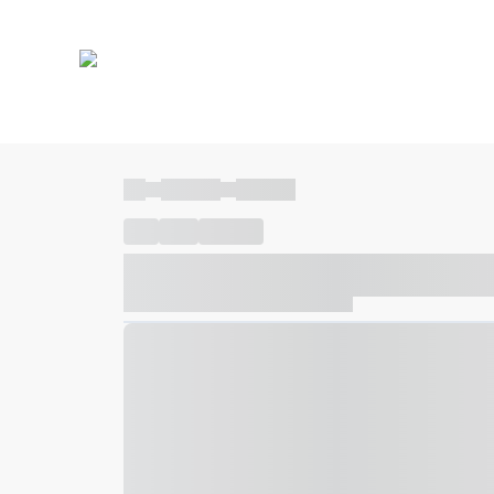
----
----- -----
----- -----
----
-----
---- ------
----- ----- -- ------ ---- ---- -- ---
----- ----- -- ------ ----- ----- -- ------