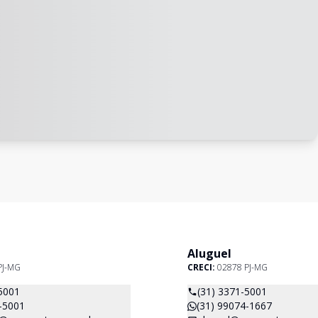
Aluguel
PJ-MG
CRECI:
02878 PJ-MG
5001
(31) 3371-5001
-5001
(31) 99074-1667