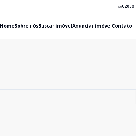
02878
Home
Sobre nós
Buscar imóvel
Anunciar imóvel
Contato