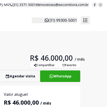
 PJ-MG
(31) 3371-5001
imoveisws@wscorretora.com.br
(31) 99300-5001
R$ 46.000,00
/ mês
Compartilhar
Favorito
Agendar visita
WhatsApp
Valor aluguel
R$ 46.000,00
/ mês