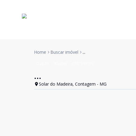
Home
Buscar imóvel
...
Galpão
Aluguel
Cód:
199178
...
Solar do Madeira, Contagem - MG