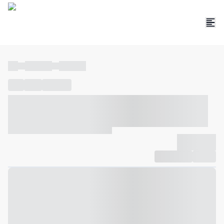
----
----- -----
----- -----
----
-----
---- ------
----- ----- -- ------ ---- ---- -- ----- ----- -----
--- ------
----- ----- -- ------ ----- ----- -- ------
-------------
Compartilhar
Favorito