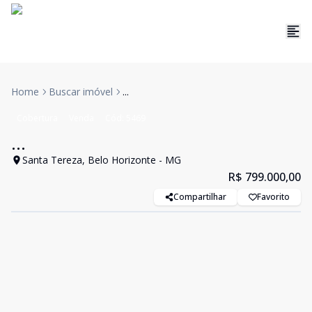
Home
Buscar imóvel
...
Cobertura
Venda
Cód:
5469
...
Santa Tereza, Belo Horizonte - MG
R$ 799.000,00
Compartilhar
Favorito