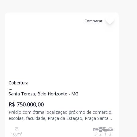
Cód:
16751
Comparar
Cobertura
...
Santa Tereza, Belo Horizonte - MG
R$ 750.000,00
Prédio com ótima localização próximo de comercio,
escolas, faculdade, Praça da Estação, Praça Santa
Tereza, academias, igrejas, hospitais, agências
bancarias,Centro da Cidade etc Cobertura primeiro
160
m²
3
2
1
2
piso: com três quartos. suite e banheiro social, sala