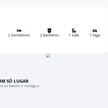
2
Dormitório
s
2
Banheiro
s
1
Suíte
1
Vaga
UM SÓ LUGAR
s os bancos e consiga a