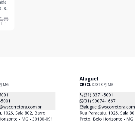
nida
, e
nico,
1
1
Aluguel
PJ-MG
CRECI:
02878 PJ-MG
5001
(31) 3371-5001
-5001
(31) 99074-1667
@wscorretora.com.br
aluguel@wscorretora.com
, 1026, Sala 802, Barro
Rua Paracatu, 1026, Sala 80
Horizonte - MG - 30180-091
Preto, Belo Horizonte - MG