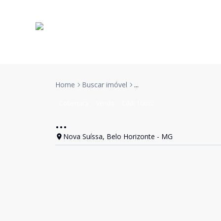
Home
Buscar imóvel
...
Cobertura
Venda
Cód:
10032
...
Nova Suíssa, Belo Horizonte - MG