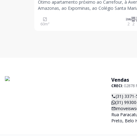
Ótimo apartamento próximo ao Carrefour, à Ave
Amazonas, ao Expominas, ao Colégio Santa Maria
ao Cefet. Prédio com cerca elétrica, portão eletrô
e gás canalizado. Apartamento com sala para dois
60
m²
2
2
ambientes, dois quartos, sendo uma suíte com v
Vendas
CRECI:
02878 
(31) 3371-
(31) 99300
imoveisws
Rua Paracatu
Preto, Belo 