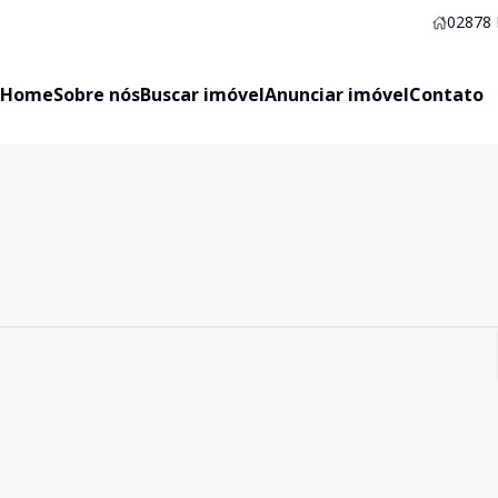
02878
Home
Sobre nós
Buscar imóvel
Anunciar imóvel
Contato