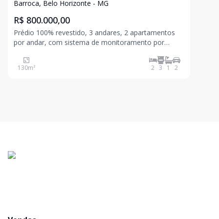
VAGAS NO BARROCA
Barroca, Belo Horizonte - MG
R$ 800.000,00
Prédio 100% revestido, 3 andares, 2 apartamentos
por andar, com sistema de monitoramento por
câmeras, gás individual e interfone. Excelente
cobertura 2 quartos com armários, sendo 1 suíte,
130
m²
2
3
1
2
sala, banheiro social com box em blindex, cozinha
americana com