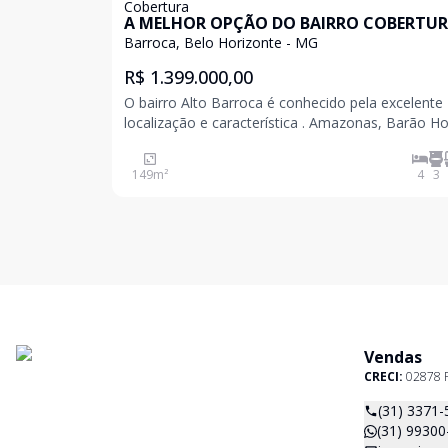
Cobertura
A MELHOR OPÇÃO DO BAIRRO COBERTU
Barroca, Belo Horizonte - MG
R$ 1.399.000,00
O bairro Alto Barroca é conhecido pela excelente
localização e característica . Amazonas, Barão
de Melo e Av. do Contorno, sem a necessidade d
enfrentar congestionamentos pesados. O bairro
149
m²
4
3
destaca-se ainda pela segurança, vizinhança famil
boa
Vendas
CRECI:
02878 
(31) 3371-
(31) 99300