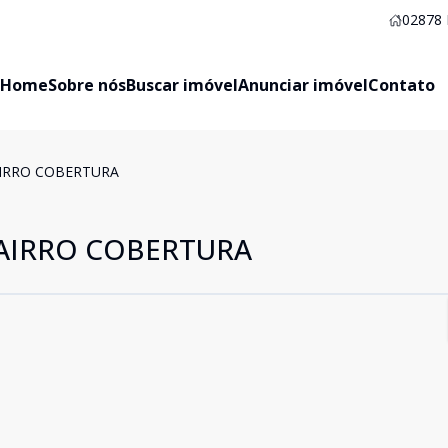
02878
Home
Sobre nós
Buscar imóvel
Anunciar imóvel
Contato
IRRO COBERTURA
AIRRO COBERTURA