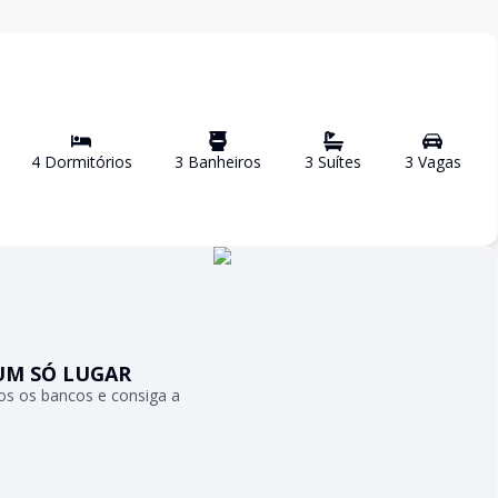
4
Dormitório
s
3
Banheiro
s
3
Suíte
s
3
Vaga
s
UM SÓ LUGAR
s os bancos e consiga a