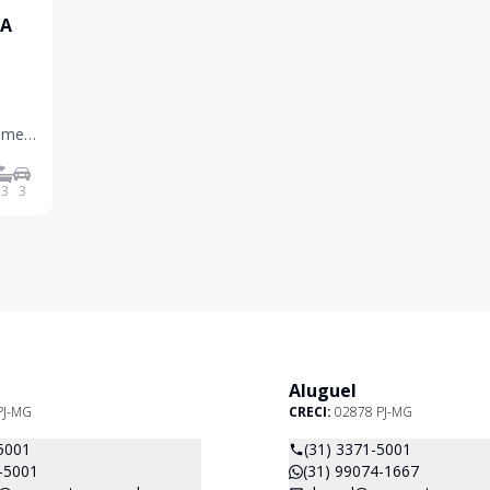
RA
 Homem
e
3
3
iar e
Aluguel
PJ-MG
CRECI:
02878 PJ-MG
5001
(31) 3371-5001
-5001
(31) 99074-1667